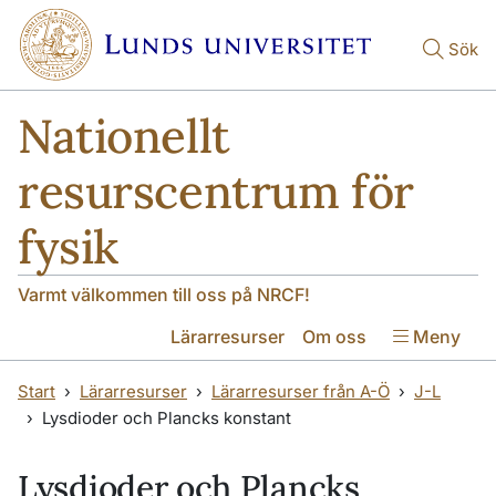
Hoppa till huvudinnehåll
Hoppa till huvudinnehåll
Sök
Nationellt
resurscentrum för
fysik
Varmt välkommen till oss på NRCF!
Lärarresurser
Om oss
Meny
Start
Lärarresurser
Lärarresurser från A-Ö
J-L
Lysdioder och Plancks konstant
Lysdioder och Plancks