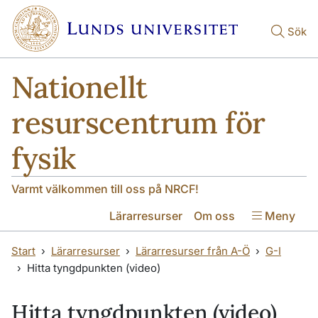
Hoppa till huvudinnehåll
Hoppa till huvudinnehåll
Sök
Nationellt
resurscentrum för
fysik
Varmt välkommen till oss på NRCF!
Lärarresurser
Om oss
Meny
Start
Lärarresurser
Lärarresurser från A-Ö
G-I
Hitta tyngdpunkten (video)
Hitta tyngdpunkten (video)