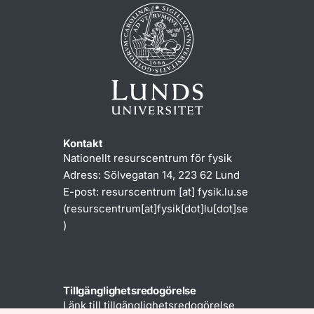
Kontakt
Nationellt resurscentrum för fysik
Adress: Sölvegatan 14, 223 62 Lund
E-post:
resurscentrum
[at]
fysik
.
lu
.
se
(resurscentrum[at]fysik[dot]lu[dot]se
)
Tillgänglighetsredogörelse
Länk till tillgänglighetsredogörelse