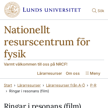
Hoppa till huvudinnehåll
Hoppa till huvudinnehåll
Sök
Nationellt
resurscentrum för
fysik
Varmt välkommen till oss på NRCF!
Lärarresurser
Om oss
Meny
Start
Lärarresurser
Lärarresurser från A-Ö
P-R
Ringar i resonans (film)
Ringar i resonans (film)